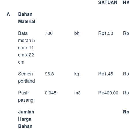
SATUAN
H
A
Bahan
Material
Bata
700
bh
Rp1.50
Rp
merah 5
cm x 11
cm x 22
cm
Semen
96.8
kg
Rp1.45
Rp
portland
Pasir
0.045
m3
Rp400.00
Rp
pasang
Jumlah
Rp
Harga
Bahan