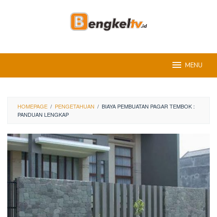
Skip
to
content
MENU
HOMEPAGE
/
PENGETAHUAN
/
BIAYA PEMBUATAN PAGAR TEMBOK :
PANDUAN LENGKAP