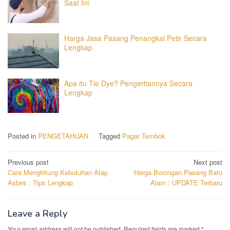
Saat Ini
Harga Jasa Pasang Penangkal Petir Secara
Lengkap
Apa itu Tie Dye? Pengertiannya Secara
Lengkap
Posted in
PENGETAHUAN
Tagged
Pagar Tembok
Post
Previous post
Next post
Cara Menghitung Kebutuhan Atap
Harga Borongan Pasang Batu
navigation
Asbes : Tips Lengkap
Alam : UPDATE Terbaru
Leave a Reply
Your email address will not be published.
Required fields are marked
*