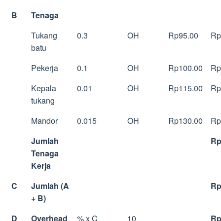
B
Tenaga
Tukang
0.3
OH
Rp95.00
Rp
batu
Pekerja
0.1
OH
Rp100.00
Rp
Kepala
0.01
OH
Rp115.00
Rp
tukang
Mandor
0.015
OH
Rp130.00
Rp
Jumlah
Rp
Tenaga
Kerja
C
Jumlah (A
Rp
+ B)
D
Overhead
% x C
10
Rp