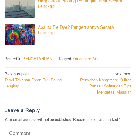
Harga Jasa Pasang Penangkal Petir Secara
Lengkap
Apa itu Tie Dye? Pengertiannya Secara
Lengkap
Posted in
PENGETAHUAN
Tagged
Kondensor AC
Post
Previous post
Next post
Tabel Tekanan Freon R32 Paling
Penyebab Kompresor Kulkas
navigation
Lengkap
Panas : Solusi dan Tips
Mengatasi Masalah
Leave a Reply
Your email address will not be published.
Required fields are marked
*