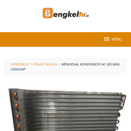
Skip
to
content
MENU
HOMEPAGE
/
PENGETAHUAN
/
MENGENAL KONDENSOR AC SECARA
LENGKAP