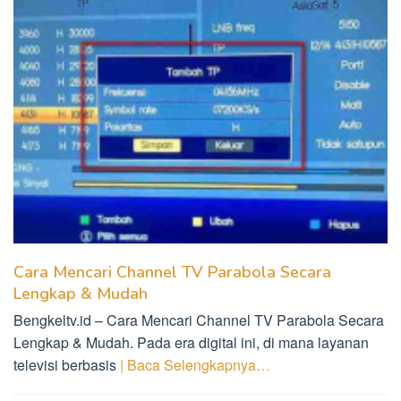
Cara Mencari Channel TV Parabola Secara
Lengkap & Mudah
Bengkeltv.id – Cara Mencari Channel TV Parabola Secara
Lengkap & Mudah. Pada era digital ini, di mana layanan
televisi berbasis
| Baca Selengkapnya…