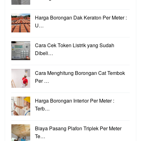
Harga Borongan Dak Keraton Per Meter :
U…
Cara Cek Token Listrik yang Sudah
Dibeli…
Cara Menghitung Borongan Cat Tembok
Per …
Harga Borongan Interior Per Meter :
Terb…
Biaya Pasang Plafon Triplek Per Meter
Te…