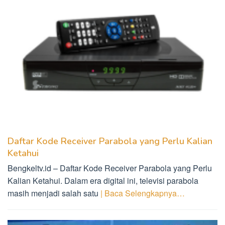
Daftar Kode Receiver Parabola yang Perlu Kalian
Ketahui
Bengkeltv.id – Daftar Kode Receiver Parabola yang Perlu
Kalian Ketahui. Dalam era digital ini, televisi parabola
masih menjadi salah satu
| Baca Selengkapnya…