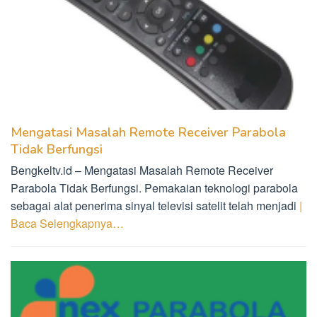
Mengatasi Masalah Remote Receiver Parabola
Tidak Berfungsi
Bengkeltv.id – Mengatasi Masalah Remote Receiver
Parabola Tidak Berfungsi. Pemakaian teknologi parabola
sebagai alat penerima sinyal televisi satelit telah menjadi
|
Baca Selengkapnya…