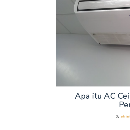
Apa itu AC Cei
Pe
By
admini