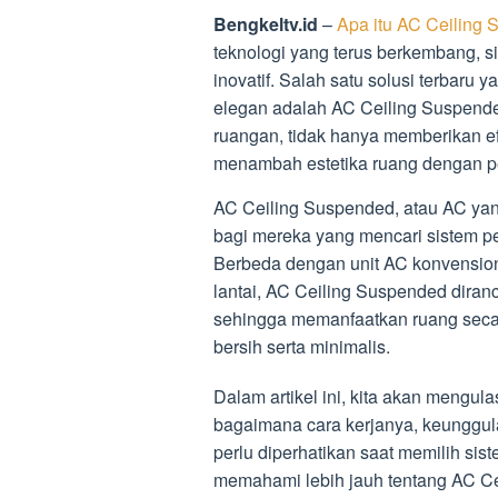
Bengkeltv.id
–
Apa itu AC Ceiling
teknologi yang terus berkembang, 
inovatif. Salah satu solusi terbar
elegan adalah AC Ceiling Suspended
ruangan, tidak hanya memberikan efi
menambah estetika ruang dengan p
AC Ceiling Suspended, atau AC yang 
bagi mereka yang mencari sistem pend
Berbeda dengan unit AC konvension
lantai, AC Ceiling Suspended diran
sehingga memanfaatkan ruang seca
bersih serta minimalis.
Dalam artikel ini, kita akan mengul
bagaimana cara kerjanya, keunggul
perlu diperhatikan saat memilih si
memahami lebih jauh tentang AC C