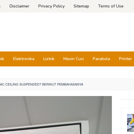
s
Disclaimer
Privacy Policy
Sitemap
Terms of Use
nik
Elektronika
Listrik
Mesin Cuci
Parabola
Printer
U AC CEILING SUSPENDED? BERIKUT PEMBAHASANYA