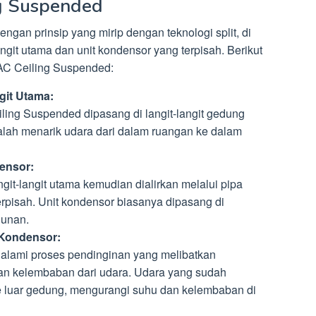
ng Suspended
gan prinsip yang mirip dengan teknologi split, di
langit utama dan unit kondensor yang terpisah. Berikut
 AC Ceiling Suspended:
git Utama:
eiling Suspended dipasang di langit-langit gedung
lah menarik udara dari dalam ruangan ke dalam
ensor:
angit-langit utama kemudian dialirkan melalui pipa
rpisah. Unit kondensor biasanya dipasang di
gunan.
 Kondensor:
galami proses pendinginan yang melibatkan
n kelembaban dari udara. Udara yang sudah
e luar gedung, mengurangi suhu dan kelembaban di