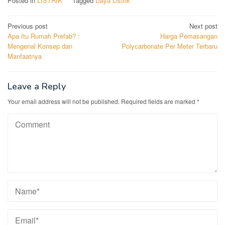
Posted in
LISTRIK
Tagged
Daya Listrik
Post
Previous post
Next post
Apa Itu Rumah Prefab? :
Harga Pemasangan
navigation
Mengenal Konsep dan
Polycarbonate Per Meter Terbaru
Manfaatnya
Leave a Reply
Your email address will not be published.
Required fields are marked
*