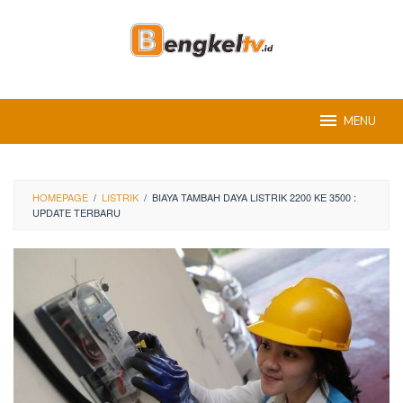
Skip
to
content
MENU
HOMEPAGE
/
LISTRIK
/
BIAYA TAMBAH DAYA LISTRIK 2200 KE 3500 :
UPDATE TERBARU