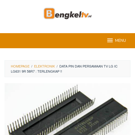
Skip
to
content
MENU
HOMEPAGE
/
ELEKTRONIK
/
DATA PIN DAN PERSAMAAN TV LG IC
LG631 9R 58R7 : TERLENGKAP !!