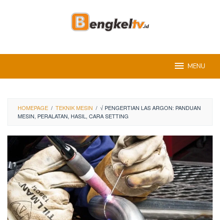
Skip
to
content
MENU
HOMEPAGE
/
TEKNIK MESIN
/
√ PENGERTIAN LAS ARGON: PANDUAN
MESIN, PERALATAN, HASIL, CARA SETTING