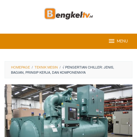
Skip
to
content
MENU
HOMEPAGE
/
TEKNIK MESIN
/
√ PENGERTIAN CHILLER: JENIS,
BAGIAN, PRINSIP KERJA, DAN KOMPONENNYA