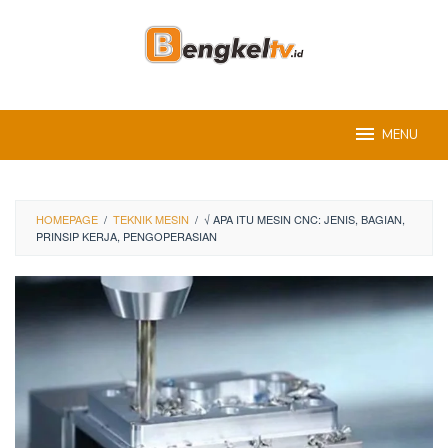
Skip
to
content
MENU
HOMEPAGE
/
TEKNIK MESIN
/
√ APA ITU MESIN CNC: JENIS, BAGIAN,
PRINSIP KERJA, PENGOPERASIAN