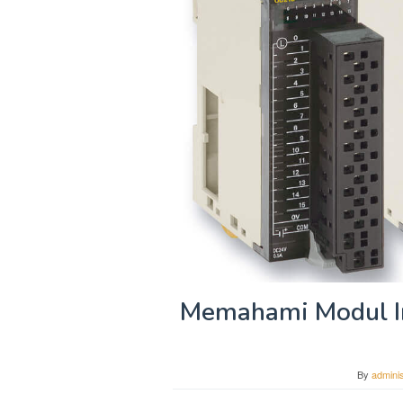
Memahami Modul I
By
adminis