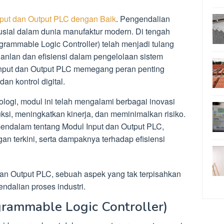
ut dan Output PLC dengan Baik
. Pengendalian
usial dalam dunia manufaktur modern. Di tengah
grammable Logic Controller) telah menjadi tulang
nlan dan efisiensi dalam pengelolaan sistem
 Input dan Output PLC memegang peran penting
an kontrol digital.
ogi, modul ini telah mengalami berbagai inovasi
si, meningkatkan kinerja, dan meminimalkan risiko.
mendalam tentang Modul Input dan Output PLC,
n terkini, serta dampaknya terhadap efisiensi
 dan Output PLC, sebuah aspek yang tak terpisahkan
endalian proses industri.
grammable Logic Controller)