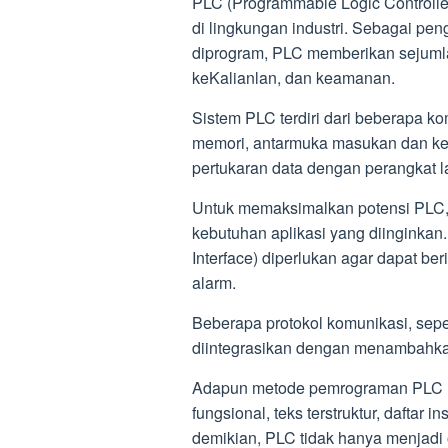
PLC (Programmable Logic Controlle
di lingkungan industri. Sebagai peng
diprogram, PLC memberikan sejumlah
keKalianlan, dan keamanan.
Sistem PLC terdiri dari beberapa 
memori, antarmuka masukan dan kel
pertukaran data dengan perangkat 
Untuk memaksimalkan potensi PLC, 
kebutuhan aplikasi yang diinginka
Interface) diperlukan agar dapat be
alarm.
Beberapa protokol komunikasi, sepe
diintegrasikan dengan menambahka
Adapun metode pemrograman PLC me
fungsional, teks terstruktur, daftar i
demikian, PLC tidak hanya menjadi