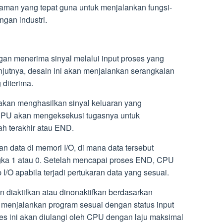
raman yang tepat guna untuk menjalankan fungsi-
ngan industri.
gan menerima sinyal melalui input proses yang
anjutnya, desain ini akan menjalankan serangkaian
 diterima.
akan menghasilkan sinyal keluaran yang
 CPU akan mengeksekusi tugasnya untuk
h terakhir atau END.
 data di memori I/O, di mana data tersebut
gka 1 atau 0. Setelah mencapai proses END, CPU
I/O apabila terjadi pertukaran data yang sesuai.
n diaktifkan atau dinonaktifkan berdasarkan
 menjalankan program sesuai dengan status input
es ini akan diulangi oleh CPU dengan laju maksimal