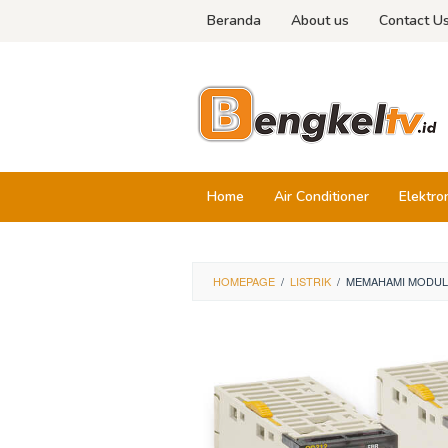
Skip
Beranda
About us
Contact U
to
content
Home
Air Conditioner
Elektro
HOMEPAGE
/
LISTRIK
/
MEMAHAMI MODUL 