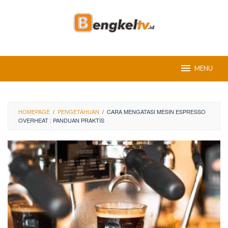
Skip
to
content
MENU
HOMEPAGE
/
PENGETAHUAN
/
CARA MENGATASI MESIN ESPRESSO
OVERHEAT : PANDUAN PRAKTIS