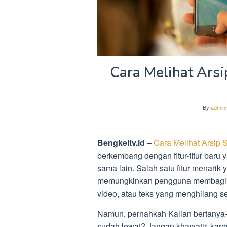
Cara Melihat Ars
By
admini
Bengkeltv.id
–
Cara Melihat Arsip
berkembang dengan fitur-fitur bar
sama lain. Salah satu fitur menarik
memungkinkan pengguna membagik
video, atau teks yang menghilang se
Namun, pernahkah Kalian bertanya-
sudah lewat? Jangan khawatir, kare