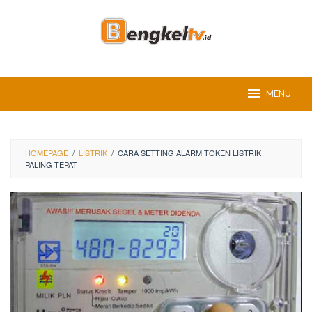
Skip
to
content
MENU
HOMEPAGE
/
LISTRIK
/
CARA SETTING ALARM TOKEN LISTRIK
PALING TEPAT