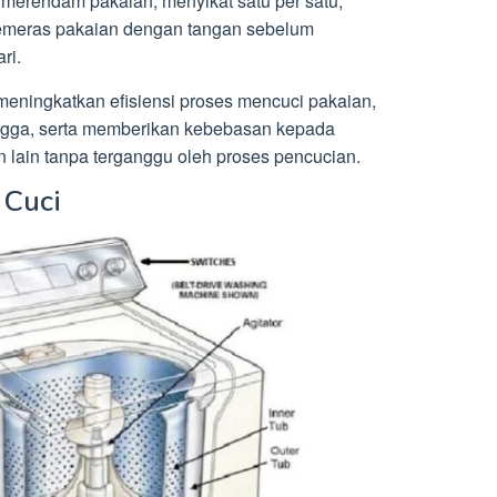
 merendam pakaian, menyikat satu per satu,
memeras pakaian dengan tangan sebelum
ri.
eningkatkan efisiensi proses mencuci pakaian,
ngga, serta memberikan kebebasan kepada
 lain tanpa terganggu oleh proses pencucian.
 Cuci