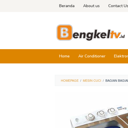
Skip
Beranda
About us
Contact U
to
content
Home
Air Conditioner
Elektro
HOMEPAGE
/
MESIN CUCI
/
BAGIAN BAGIA