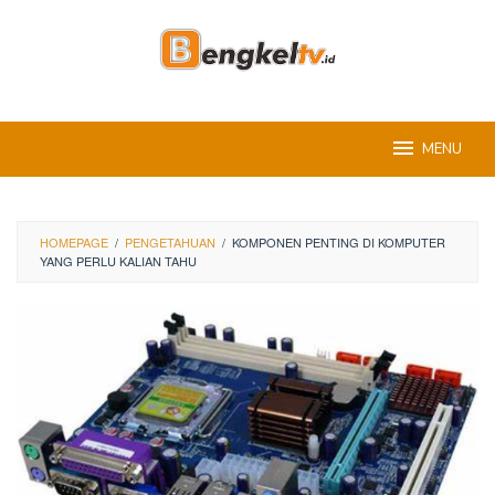
Skip
to
content
MENU
HOMEPAGE
/
PENGETAHUAN
/
KOMPONEN PENTING DI KOMPUTER
YANG PERLU KALIAN TAHU