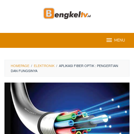
Skip
to
content
MENU
HOMEPAGE
/
ELEKTRONIK
/
APLIKASI FIBER OPTIK : PENGERTIAN
DAN FUNGSINYA