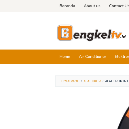
Skip
Beranda
About us
Contact U
to
content
Home
Air Conditioner
Elektro
HOMEPAGE
/
ALAT UKUR
/
ALAT UKUR INT