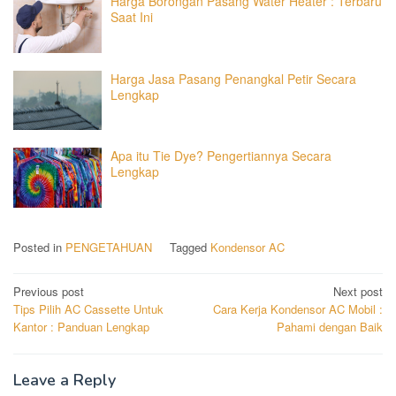
Harga Borongan Pasang Water Heater : Terbaru
Saat Ini
Harga Jasa Pasang Penangkal Petir Secara
Lengkap
Apa itu Tie Dye? Pengertiannya Secara
Lengkap
Posted in
PENGETAHUAN
Tagged
Kondensor AC
Post
Previous post
Next post
Tips Pilih AC Cassette Untuk
Cara Kerja Kondensor AC Mobil :
navigation
Kantor : Panduan Lengkap
Pahami dengan Baik
Leave a Reply