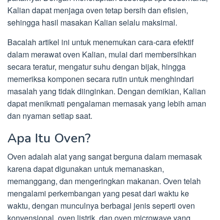
Kalian dapat menjaga oven tetap bersih dan efisien,
sehingga hasil masakan Kalian selalu maksimal.
Bacalah artikel ini untuk menemukan cara-cara efektif
dalam merawat oven Kalian, mulai dari membersihkan
secara teratur, mengatur suhu dengan bijak, hingga
memeriksa komponen secara rutin untuk menghindari
masalah yang tidak diinginkan. Dengan demikian, Kalian
dapat menikmati pengalaman memasak yang lebih aman
dan nyaman setiap saat.
Apa Itu Oven?
Oven adalah alat yang sangat berguna dalam memasak
karena dapat digunakan untuk memanaskan,
memanggang, dan mengeringkan makanan. Oven telah
mengalami perkembangan yang pesat dari waktu ke
waktu, dengan munculnya berbagai jenis seperti oven
konvensional, oven listrik, dan oven microwave yang