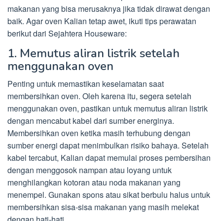
makanan yang bisa merusaknya jika tidak dirawat dengan
baik. Agar oven Kalian tetap awet, ikuti tips perawatan
berikut dari Sejahtera Houseware:
1. Memutus aliran listrik setelah
menggunakan oven
Penting untuk memastikan keselamatan saat
membersihkan oven. Oleh karena itu, segera setelah
menggunakan oven, pastikan untuk memutus aliran listrik
dengan mencabut kabel dari sumber energinya.
Membersihkan oven ketika masih terhubung dengan
sumber energi dapat menimbulkan risiko bahaya. Setelah
kabel tercabut, Kalian dapat memulai proses pembersihan
dengan menggosok nampan atau loyang untuk
menghilangkan kotoran atau noda makanan yang
menempel. Gunakan spons atau sikat berbulu halus untuk
membersihkan sisa-sisa makanan yang masih melekat
dengan hati-hati.