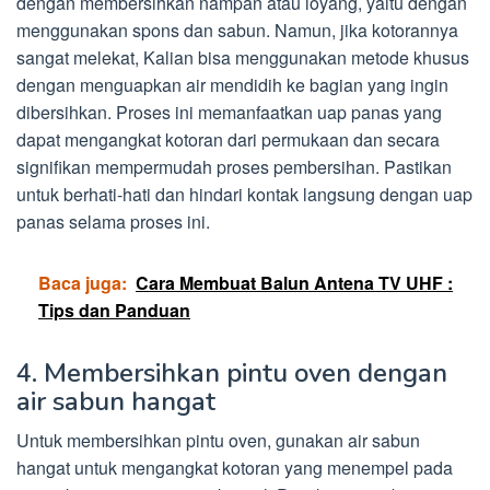
dengan membersihkan nampan atau loyang, yaitu dengan
menggunakan spons dan sabun. Namun, jika kotorannya
sangat melekat, Kalian bisa menggunakan metode khusus
dengan menguapkan air mendidih ke bagian yang ingin
dibersihkan. Proses ini memanfaatkan uap panas yang
dapat mengangkat kotoran dari permukaan dan secara
signifikan mempermudah proses pembersihan. Pastikan
untuk berhati-hati dan hindari kontak langsung dengan uap
panas selama proses ini.
Baca juga:
Cara Membuat Balun Antena TV UHF :
Tips dan Panduan
4. Membersihkan pintu oven dengan
air sabun hangat
Untuk membersihkan pintu oven, gunakan air sabun
hangat untuk mengangkat kotoran yang menempel pada