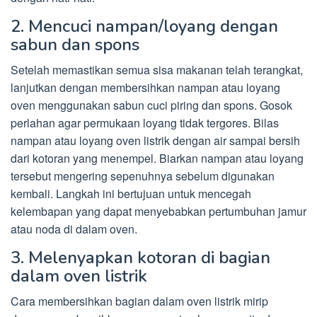
2. Mencuci nampan/loyang dengan
sabun dan spons
Setelah memastikan semua sisa makanan telah terangkat,
lanjutkan dengan membersihkan nampan atau loyang
oven menggunakan sabun cuci piring dan spons. Gosok
perlahan agar permukaan loyang tidak tergores. Bilas
nampan atau loyang oven listrik dengan air sampai bersih
dari kotoran yang menempel. Biarkan nampan atau loyang
tersebut mengering sepenuhnya sebelum digunakan
kembali. Langkah ini bertujuan untuk mencegah
kelembapan yang dapat menyebabkan pertumbuhan jamur
atau noda di dalam oven.
3. Melenyapkan kotoran di bagian
dalam oven listrik
Cara membersihkan bagian dalam oven listrik mirip