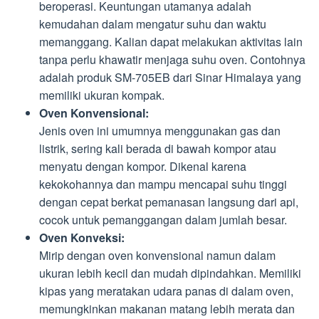
beroperasi. Keuntungan utamanya adalah
kemudahan dalam mengatur suhu dan waktu
memanggang. Kalian dapat melakukan aktivitas lain
tanpa perlu khawatir menjaga suhu oven. Contohnya
adalah produk SM-705EB dari Sinar Himalaya yang
memiliki ukuran kompak.
Oven Konvensional:
Jenis oven ini umumnya menggunakan gas dan
listrik, sering kali berada di bawah kompor atau
menyatu dengan kompor. Dikenal karena
kekokohannya dan mampu mencapai suhu tinggi
dengan cepat berkat pemanasan langsung dari api,
cocok untuk pemanggangan dalam jumlah besar.
Oven Konveksi:
Mirip dengan oven konvensional namun dalam
ukuran lebih kecil dan mudah dipindahkan. Memiliki
kipas yang meratakan udara panas di dalam oven,
memungkinkan makanan matang lebih merata dan