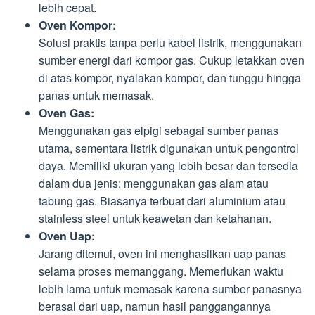
lebih cepat.
Oven Kompor:
Solusi praktis tanpa perlu kabel listrik, menggunakan
sumber energi dari kompor gas. Cukup letakkan oven
di atas kompor, nyalakan kompor, dan tunggu hingga
panas untuk memasak.
Oven Gas:
Menggunakan gas elpigi sebagai sumber panas
utama, sementara listrik digunakan untuk pengontrol
daya. Memiliki ukuran yang lebih besar dan tersedia
dalam dua jenis: menggunakan gas alam atau
tabung gas. Biasanya terbuat dari aluminium atau
stainless steel untuk keawetan dan ketahanan.
Oven Uap:
Jarang ditemui, oven ini menghasilkan uap panas
selama proses memanggang. Memerlukan waktu
lebih lama untuk memasak karena sumber panasnya
berasal dari uap, namun hasil panggangannya