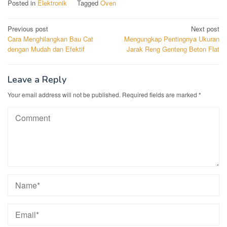
Posted in
Elektronik
Tagged
Oven
Post
Previous post
Next post
Cara Menghilangkan Bau Cat
Mengungkap Pentingnya Ukuran
navigation
dengan Mudah dan Efektif
Jarak Reng Genteng Beton Flat
Leave a Reply
Your email address will not be published.
Required fields are marked
*