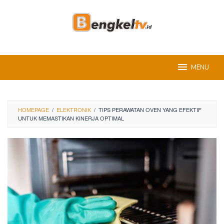
Skip
to
content
MENU
HOMEPAGE
/
ELEKTRONIK
/
TIPS PERAWATAN OVEN YANG EFEKTIF
UNTUK MEMASTIKAN KINERJA OPTIMAL