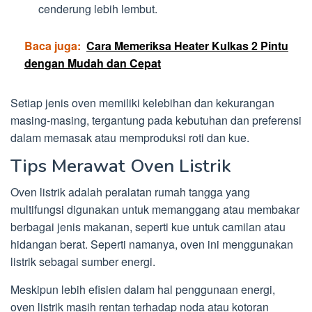
cenderung lebih lembut.
Baca juga:
Cara Memeriksa Heater Kulkas 2 Pintu
dengan Mudah dan Cepat
Setiap jenis oven memiliki kelebihan dan kekurangan
masing-masing, tergantung pada kebutuhan dan preferensi
dalam memasak atau memproduksi roti dan kue.
Tips Merawat Oven Listrik
Oven listrik adalah peralatan rumah tangga yang
multifungsi digunakan untuk memanggang atau membakar
berbagai jenis makanan, seperti kue untuk camilan atau
hidangan berat. Seperti namanya, oven ini menggunakan
listrik sebagai sumber energi.
Meskipun lebih efisien dalam hal penggunaan energi,
oven listrik masih rentan terhadap noda atau kotoran