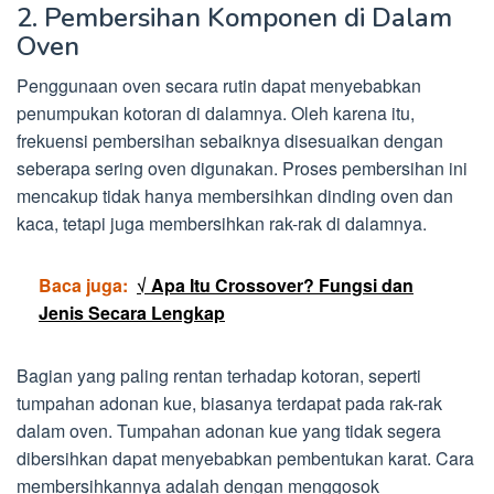
2. Pembersihan Komponen di Dalam
Oven
Penggunaan oven secara rutin dapat menyebabkan
penumpukan kotoran di dalamnya. Oleh karena itu,
frekuensi pembersihan sebaiknya disesuaikan dengan
seberapa sering oven digunakan. Proses pembersihan ini
mencakup tidak hanya membersihkan dinding oven dan
kaca, tetapi juga membersihkan rak-rak di dalamnya.
Baca juga:
√ Apa Itu Crossover? Fungsi dan
Jenis Secara Lengkap
Bagian yang paling rentan terhadap kotoran, seperti
tumpahan adonan kue, biasanya terdapat pada rak-rak
dalam oven. Tumpahan adonan kue yang tidak segera
dibersihkan dapat menyebabkan pembentukan karat. Cara
membersihkannya adalah dengan menggosok