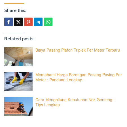
Share this:
Related posts:
Biaya Pasang Plafon Triplek Per Meter Terbaru
Memahami Harga Borongan Pasang Paving Per
Meter : Panduan Lengkap
Cara Menghitung Kebutuhan Nok Genteng :
Tips Lengkap