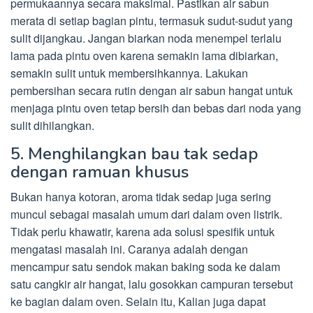
permukaannya secara maksimal. Pastikan air sabun
merata di setiap bagian pintu, termasuk sudut-sudut yang
sulit dijangkau. Jangan biarkan noda menempel terlalu
lama pada pintu oven karena semakin lama dibiarkan,
semakin sulit untuk membersihkannya. Lakukan
pembersihan secara rutin dengan air sabun hangat untuk
menjaga pintu oven tetap bersih dan bebas dari noda yang
sulit dihilangkan.
5. Menghilangkan bau tak sedap
dengan ramuan khusus
Bukan hanya kotoran, aroma tidak sedap juga sering
muncul sebagai masalah umum dari dalam oven listrik.
Tidak perlu khawatir, karena ada solusi spesifik untuk
mengatasi masalah ini. Caranya adalah dengan
mencampur satu sendok makan baking soda ke dalam
satu cangkir air hangat, lalu gosokkan campuran tersebut
ke bagian dalam oven. Selain itu, Kalian juga dapat