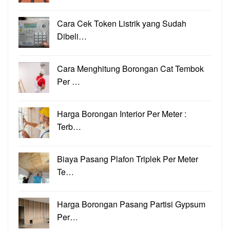
Cara Cek Token Listrik yang Sudah
Dibeli…
Cara Menghitung Borongan Cat Tembok
Per …
Harga Borongan Interior Per Meter :
Terb…
Biaya Pasang Plafon Triplek Per Meter
Te…
Harga Borongan Pasang Partisi Gypsum
Per…