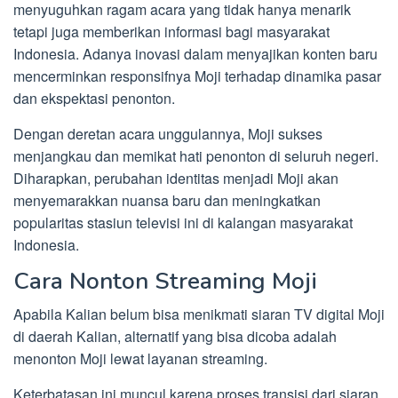
menyuguhkan ragam acara yang tidak hanya menarik
tetapi juga memberikan informasi bagi masyarakat
Indonesia. Adanya inovasi dalam menyajikan konten baru
mencerminkan responsifnya Moji terhadap dinamika pasar
dan ekspektasi penonton.
Dengan deretan acara unggulannya, Moji sukses
menjangkau dan memikat hati penonton di seluruh negeri.
Diharapkan, perubahan identitas menjadi Moji akan
menyemarakkan nuansa baru dan meningkatkan
popularitas stasiun televisi ini di kalangan masyarakat
Indonesia.
Cara Nonton Streaming Moji
Apabila Kalian belum bisa menikmati siaran TV digital Moji
di daerah Kalian, alternatif yang bisa dicoba adalah
menonton Moji lewat layanan streaming.
Keterbatasan ini muncul karena proses transisi dari siaran