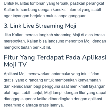
Untuk kualitas tontonan yang terbaik, pastikan perangkat
Kalian tersambung dengan koneksi internet yang stabil
agar tayangan berjalan mulus tanpa gangguan.
3. Link Live Streaming Moji
Jika Kalian merasa langkah streaming Moji di atas terasa
merepotkan, Kalian bisa langsung menonton Moji dengan
mengklik tautan berikut ini.
Fitur Yang Terdapat Pada Aplikasi
Moji TV
Aplikasi Moji menawarkan antarmuka yang intuitif dan
gratis, yang dirancang untuk memberikan kenyamanan
dan kemudahan bagi pengguna saat menikmati tayangan
olahraga. Lebih lanjut, Moji tampil dengan fitur yang dapat
dianggap superior ketika dibandingkan dengan aplikasi
streaming olahraga gratis lainnya.