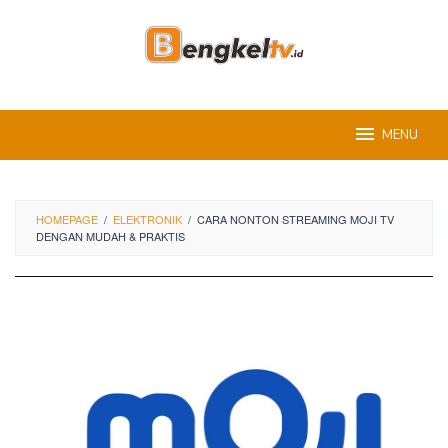
Skip
to
content
MENU
HOMEPAGE
/
ELEKTRONIK
/
CARA NONTON STREAMING MOJI TV
DENGAN MUDAH & PRAKTIS