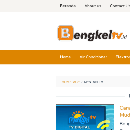
Skip
Beranda
About us
Contact U
to
content
Home
Air Conditioner
Elektro
HOMEPAGE
/
MENTARI TV
Cara
Mud
Beng