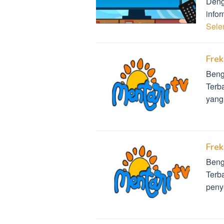
Deng
infor
Sel
Frek
Beng
Terba
yang
Frek
Bengk
Terba
penye