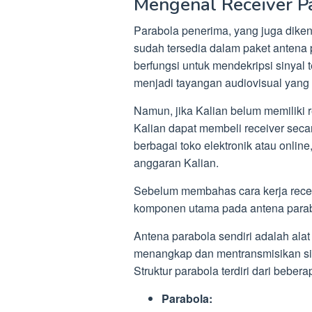
Mengenal Receiver P
Parabola penerima, yang juga diken
sudah tersedia dalam paket antena 
berfungsi untuk mendekripsi sinyal 
menjadi tayangan audiovisual yang d
Namun, jika Kalian belum memiliki 
Kalian dapat membeli receiver secara
berbagai toko elektronik atau onlin
anggaran Kalian.
Sebelum membahas cara kerja rece
komponen utama pada antena parab
Antena parabola sendiri adalah alat
menangkap dan mentransmisikan sinyal
Struktur parabola terdiri dari bebe
Parabola: