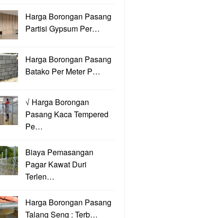
Harga Borongan Pasang
Partisi Gypsum Per…
Harga Borongan Pasang
Batako Per Meter P…
√ Harga Borongan
Pasang Kaca Tempered
Pe…
Biaya Pemasangan
Pagar Kawat Duri
Terlen…
Harga Borongan Pasang
Talang Seng : Terb…