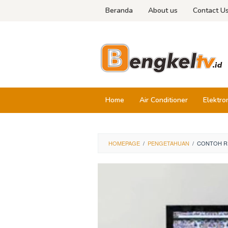
Skip
Beranda
About us
Contact U
to
content
Home
Air Conditioner
Elektro
HOMEPAGE
/
PENGETAHUAN
/
CONTOH RE