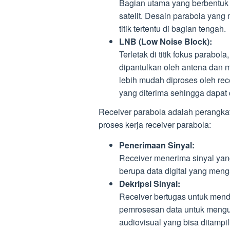
Bagian utama yang berbentuk p
satelit. Desain parabola yan
titik tertentu di bagian tengah.
LNB (Low Noise Block):
Terletak di titik fokus parabo
dipantulkan oleh antena dan m
lebih mudah diproses oleh rec
yang diterima sehingga dapat 
Receiver parabola adalah perangkat
proses kerja receiver parabola:
Penerimaan Sinyal:
Receiver menerima sinyal yang
berupa data digital yang meng
Dekripsi Sinyal:
Receiver bertugas untuk mende
pemrosesan data untuk mengub
audiovisual yang bisa ditampil