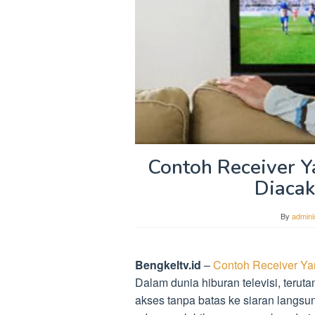
Contoh Receiver Y
Diacak
By
admini
Bengkeltv.id
–
Contoh Receiver Ya
Dalam dunia hiburan televisi, terut
akses tanpa batas ke siaran langsu