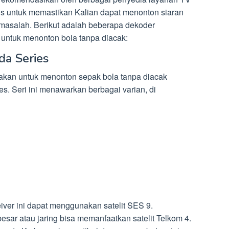
usus untuk memastikan Kalian dapat menonton siaran
 masalah. Berikut adalah beberapa dekoder
untuk menonton bola tanpa diacak:
da Series
akan untuk menonton sepak bola tanpa diacak
s. Seri ini menawarkan berbagai varian, di
iver ini dapat menggunakan satelit SES 9.
esar atau jaring bisa memanfaatkan satelit Telkom 4.