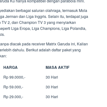
Garuda Ku hanya kompatibel dengan parabola mini.
yediakan berbagai saluran olahraga, termasuk Mola
 Jerman dan Liga Inggris. Selain itu, terdapat juga
 TV 2, dan Champion TV 3 yang menyiarkan
seperti Liga Eropa, Liga Champions, Liga Polandia,
is.
anpa diacak pada receiver Matrix Garuda ini, Kalian
rlebih dahulu. Berikut adalah daftar paket yang
kan:
HARGA
MASA AKTIF
Rp 99.0000,-
30 Hari
Rp 59.000,-
30 Hari
Rp 29.000,-
30 Hari