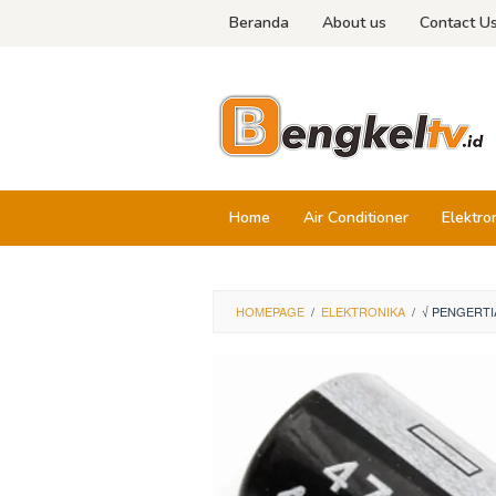
Skip
Beranda
About us
Contact U
to
content
Home
Air Conditioner
Elektro
HOMEPAGE
/
ELEKTRONIKA
/
√ PENGERTI