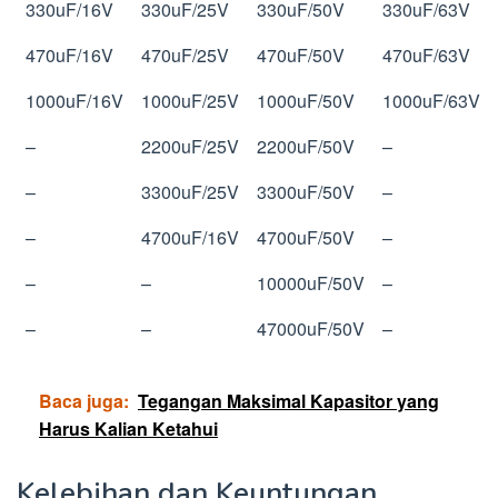
330uF/16V
330uF/25V
330uF/50V
330uF/63V
470uF/16V
470uF/25V
470uF/50V
470uF/63V
1000uF/16V
1000uF/25V
1000uF/50V
1000uF/63V
–
2200uF/25V
2200uF/50V
–
–
3300uF/25V
3300uF/50V
–
–
4700uF/16V
4700uF/50V
–
–
–
10000uF/50V
–
–
–
47000uF/50V
–
Baca juga:
Tegangan Maksimal Kapasitor yang
Harus Kalian Ketahui
Kelebihan dan Keuntungan