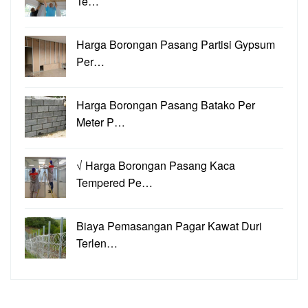
Te…
Harga Borongan Pasang Partisi Gypsum
Per…
Harga Borongan Pasang Batako Per
Meter P…
√ Harga Borongan Pasang Kaca
Tempered Pe…
Biaya Pemasangan Pagar Kawat Duri
Terlen…