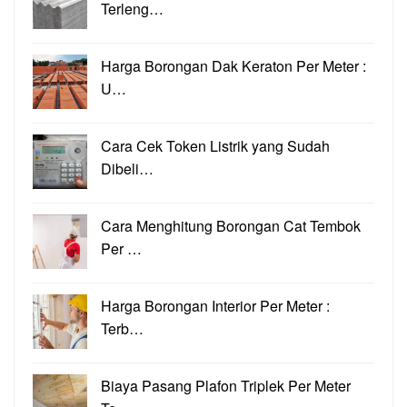
Terleng…
Harga Borongan Dak Keraton Per Meter :
U…
Cara Cek Token Listrik yang Sudah
Dibeli…
Cara Menghitung Borongan Cat Tembok
Per …
Harga Borongan Interior Per Meter :
Terb…
Biaya Pasang Plafon Triplek Per Meter