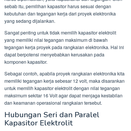
sebab itu, pemilihan kapasitor harus sesuai dengan
kebutuhan dan tegangan kerja dari proyek elektronika
yang sedang dijalankan.
Sangat penting untuk tidak memilih kapasitor elektrolit
yang memiliki nilai tegangan maksimum di bawah
tegangan kerja proyek pada rangkaian elektronika. Hal ini
dapat berpotensi menyebabkan kerusakan pada
komponen kapasitor.
Sebagai contoh, apabila proyek rangkaian elektronika kita
memiliki tegangan kerja sebesar 12 volt, maka disarankan
untuk memilih kapasitor elektrolit dengan nilai tegangan
maksimum sekitar 16 Volt agar dapat menjaga kestabilan
dan keamanan operasional rangkaian tersebut.
Hubungan Seri dan Paralel
Kapasitor Elektrolit