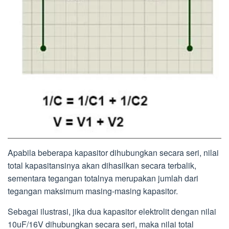
Apabila beberapa kapasitor dihubungkan secara seri, nilai
total kapasitansinya akan dihasilkan secara terbalik,
sementara tegangan totalnya merupakan jumlah dari
tegangan maksimum masing-masing kapasitor.
Sebagai ilustrasi, jika dua kapasitor elektrolit dengan nilai
10uF/16V dihubungkan secara seri, maka nilai total