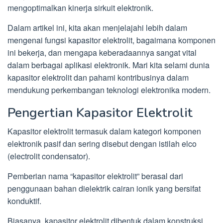
mengoptimalkan kinerja sirkuit elektronik.
Dalam artikel ini, kita akan menjelajahi lebih dalam
mengenai fungsi kapasitor elektrolit, bagaimana komponen
ini bekerja, dan mengapa keberadaannya sangat vital
dalam berbagai aplikasi elektronik. Mari kita selami dunia
kapasitor elektrolit dan pahami kontribusinya dalam
mendukung perkembangan teknologi elektronika modern.
Pengertian Kapasitor Elektrolit
Kapasitor elektrolit termasuk dalam kategori komponen
elektronik pasif dan sering disebut dengan istilah elco
(electrolit condensator).
Pemberian nama “kapasitor elektrolit” berasal dari
penggunaan bahan dielektrik cairan ionik yang bersifat
konduktif.
Biasanya, kapasitor elektrolit dibentuk dalam konstruksi