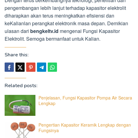
Dengan terus berkembangnya teknologi, penelitian dan
pengembangan lebih lanjut terhadap kapasitor elektrolit
diharapkan akan terus meningkatkan efisiensi dan
keKalianlan perangkat elektronik masa depan. Demikian
ulasan dari
bengkeltv.id
mengenai Fungsi Kapasitor
Elektrolit. Semoga bermanfaat untuk Kalian.
Share this:
Related posts:
Penjelasan, Fungsi Kapasitor Pompa Air Secara
Lengkap
Pengertian Kapasitor Keramik Lengkap dengan
Fungsinya