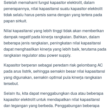
Setelah memahami fungsi kapasitor elektrolit, dalam
penerapannya, nilai kapasitansi suatu kapasitor elektrolit
tidak selalu harus persis sama dengan yang tertera pada
papan sirkuit.
Nilai kapasitansi yang lebih tinggi tidak akan memberikan
dampak negatif pada kinerja rangkaian. Bahkan, dalam
beberapa jenis rangkaian, peningkatan nilai kapasitansi
dapat menghasilkan kinerja yang lebih baik, terutama pada
rangkaian regulator atau power supply.
Kapasitor berperan sebagai peredam riak gelombang AC
pada arus listrik, sehingga semakin besar nilai kapasitansi
yang digunakan, semakin optimal pula kinerja rangkaian
tersebut.
Selain itu, kita dapat menggabungkan dua atau beberapa
kapasitor elektrolit untuk mendapatkan nilai kapasitansi
dan tegangan yang berbeda. Penggabungan beberapa