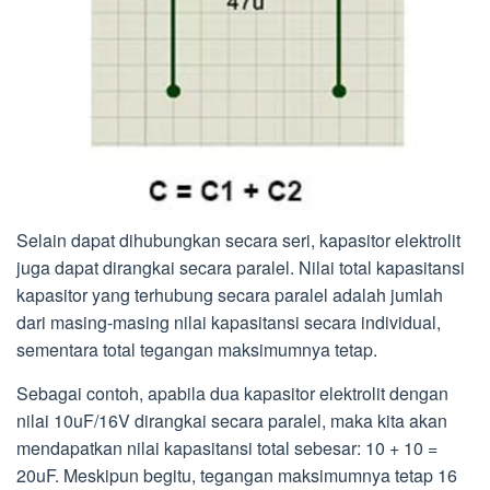
Selain dapat dihubungkan secara seri, kapasitor elektrolit
juga dapat dirangkai secara paralel. Nilai total kapasitansi
kapasitor yang terhubung secara paralel adalah jumlah
dari masing-masing nilai kapasitansi secara individual,
sementara total tegangan maksimumnya tetap.
Sebagai contoh, apabila dua kapasitor elektrolit dengan
nilai 10uF/16V dirangkai secara paralel, maka kita akan
mendapatkan nilai kapasitansi total sebesar: 10 + 10 =
20uF. Meskipun begitu, tegangan maksimumnya tetap 16