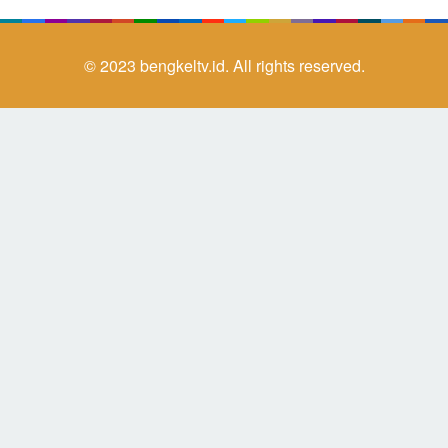
© 2023
bengkeltv.id.
All rights reserved.