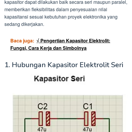
kapasitor dapat dilakukan baik secara seri maupun paralel,
memberikan fleksibilitas dalam penyesuaian nilai
kapasitansi sesuai kebutuhan proyek elektronika yang
sedang dikerjakan.
Baca juga:
√ Pengertian Kapasitor Elektrolit:
Fungsi, Cara Kerja dan Simbolnya
1. Hubungan Kapasitor Elektrolit Seri