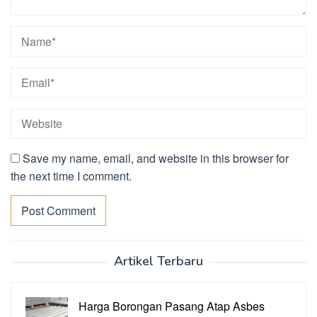
Save my name, email, and website in this browser for
the next time I comment.
Artikel Terbaru
Harga Borongan Pasang Atap Asbes