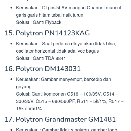
Kerusakan : Di posisi AV maupun Channel muncul
garis garis hitam tebal naik turun
Solusi : Ganti Flyback
15. Polytron PN14123KAG
Kerusakan : Saat pertama dinyalakan tidak bisa,
oscilator horizontal tidak ada, vcc bagus
Solusi : Ganti TDA 8841
16. Polytron DM143031
Kerusakan: Gambar menyempit, berkedip dan
goyang
Solusi: Ganti komponen C518 = 100/35V, C514 =
330/35V, C515 = 680/560PF, R511 = 5k/1%, R517 =
15k ohm/1%.
17. Polytron Grandmaster GM1481
Kerusakan : Gambar tidak singkron, gambar logo