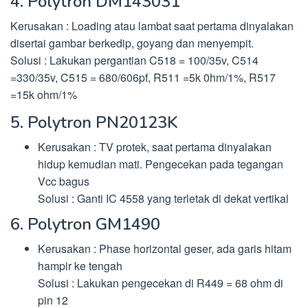
4. Polytron DM143031
Kerusakan : Loading atau lambat saat pertama dinyalakan
disertai gambar berkedip, goyang dan menyempit.
Solusi : Lakukan pergantian C518 = 100/35v, C514
=330/35v, C515 = 680/606pf, R511 =5k 0hm/1%, R517
=15k ohm/1%
5. Polytron PN20123K
Kerusakan : TV protek, saat pertama dinyalakan
hidup kemudian mati. Pengecekan pada tegangan
Vcc bagus
Solusi : Ganti IC 4558 yang terletak di dekat vertikal
6. Polytron GM1490
Kerusakan : Phase horizontal geser, ada garis hitam
hampir ke tengah
Solusi : Lakukan pengecekan di R449 = 68 ohm di
pin 12