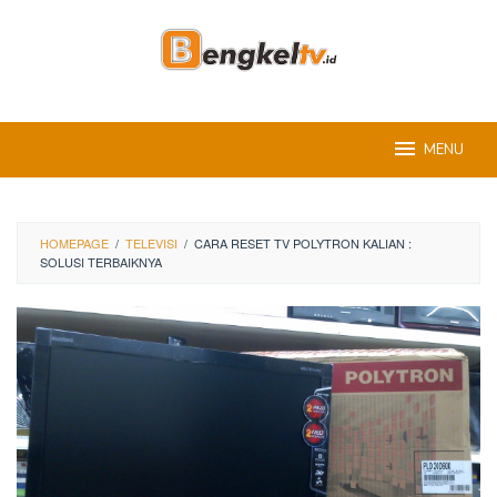
Skip
to
content
MENU
HOMEPAGE
/
TELEVISI
/
CARA RESET TV POLYTRON KALIAN :
SOLUSI TERBAIKNYA