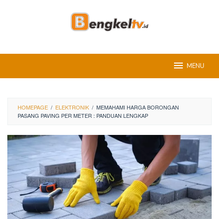
Skip
to
content
MENU
HOMEPAGE
/
ELEKTRONIK
/
MEMAHAMI HARGA BORONGAN
PASANG PAVING PER METER : PANDUAN LENGKAP