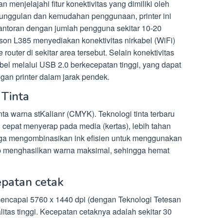
n menjelajahi fitur konektivitas yang dimiliki oleh
unggulan dan kemudahan penggunaan, printer ini
kantoran dengan jumlah pengguna sekitar 10-20
son L385 menyediakan konektivitas nirkabel (WiFi)
router di sekitar area tersebut. Selain konektivitas
kabel melalui USB 2.0 berkecepatan tinggi, yang dapat
an printer dalam jarak pendek.
 Tinta
 warna stKalianr (CMYK). Teknologi tinta terbaru
 cepat menyerap pada media (kertas), lebih tahan
i juga mengombinasikan ink efisien untuk menggunakan
tetap menghasilkan warna maksimal, sehingga hemat
epatan cetak
ncapai 5760 x 1440 dpi (dengan Teknologi Tetesan
litas tinggi. Kecepatan cetaknya adalah sekitar 30