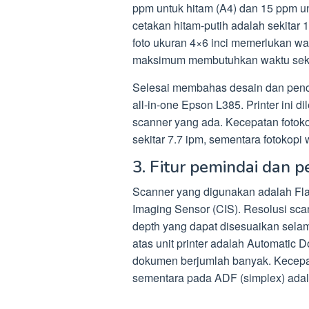
ppm untuk hitam (A4) dan 15 ppm un
cetakan hitam-putih adalah sekitar
foto ukuran 4×6 inci memerlukan wakt
maksimum membutuhkan waktu sekit
Selesai membahas desain dan penceta
all-in-one Epson L385. Printer ini 
scanner yang ada. Kecepatan fotok
sekitar 7.7 ipm, sementara fotokopi 
3. Fitur pemindai dan p
Scanner yang digunakan adalah Fl
Imaging Sensor (CIS). Resolusi sca
depth yang dapat disesuaikan sela
atas unit printer adalah Automati
dokumen berjumlah banyak. Kecepata
sementara pada ADF (simplex) adala