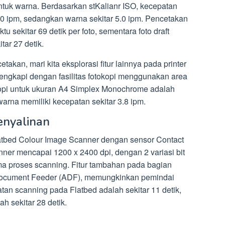
tuk warna. Berdasarkan stKalianr ISO, kecepatan
 10 ipm, sedangkan warna sekitar 5.0 ipm. Pencetakan
u sekitar 69 detik per foto, sementara foto draft
ar 27 detik.
kan, mari kita eksplorasi fitur lainnya pada printer
dilengkapi dengan fasilitas fotokopi menggunakan area
opi untuk ukuran A4 Simplex Monochrome adalah
warna memiliki kecepatan sekitar 3.8 ipm.
enyalinan
atbed Colour Image Scanner dengan sensor Contact
nner mencapai 1200 x 2400 dpi, dengan 2 variasi bit
ma proses scanning. Fitur tambahan pada bagian
c Document Feeder (ADF), memungkinkan pemindai
n scanning pada Flatbed adalah sekitar 11 detik,
h sekitar 28 detik.