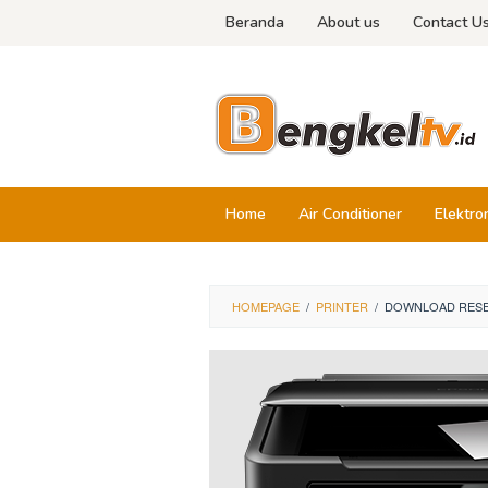
Skip
Beranda
About us
Contact U
to
content
Home
Air Conditioner
Elektro
HOMEPAGE
/
PRINTER
/
DOWNLOAD RESET