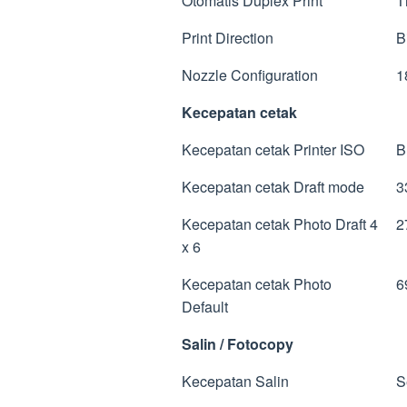
Otomatis Duplex Print
T
Print Direction
Bi
Nozzle Configuration
18
Kecepatan cetak
Kecepatan cetak Printer ISO
Bl
Kecepatan cetak Draft mode
3
Kecepatan cetak Photo Draft 4
27
x 6
Kecepatan cetak Photo
69
Default
Salin / Fotocopy
Kecepatan Salin
Se