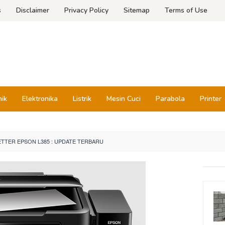
s
Disclaimer
Privacy Policy
Sitemap
Terms of Use
nik
Elektronika
Listrik
Mesin Cuci
Parabola
Printer
TER EPSON L385 : UPDATE TERBARU