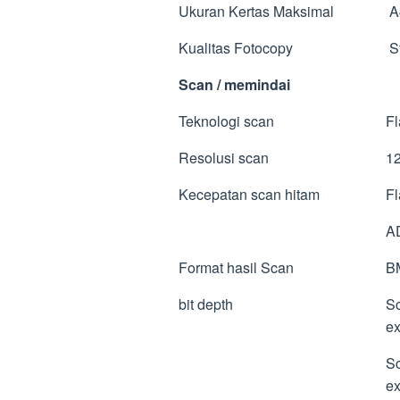
Ukuran Kertas Maksimal
A4
Kualitas Fotocopy
S
Scan / memindai
Teknologi scan
Fl
Resolusi scan
12
Kecepatan scan hitam
Fl
AD
Format hasil Scan
B
bit depth
Sc
ex
Sc
ex