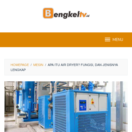
Skip
to
content
MENU
HOMEPAGE
/
MESIN
/
APA ITU AIR DRYER? FUNGSI, DAN JENISNYA
LENGKAP