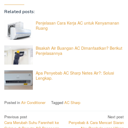
Related posts:
Penjelasan Cara Kerja AC untuk Kenyamanan
Ruang
Bisakah Air Buangan AC Dimanfaatkan? Berikut
Penjelasannya
Apa Penyebab AC Sharp Netes Air?: Solusi
Lengkap.
Posted in
Air Conditioner
Tagged
AC Sharp
Post
Previous post
Next post
Cara Merubah Suhu Farenheit ke
Penyebab & Cara Mencari Siaran
navigation