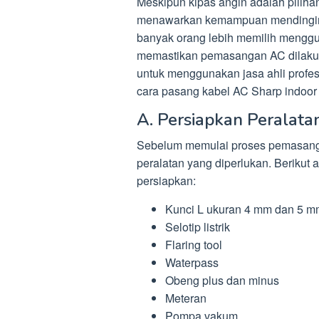
Meskipun kipas angin adalah piliha
menawarkan kemampuan mendinginkan
banyak orang lebih memilih menggu
memastikan pemasangan AC dilakuk
untuk menggunakan jasa ahli profe
cara pasang kabel AC Sharp indoor 
A. Persiapkan Peralat
Sebelum memulai proses pemasanga
peralatan yang diperlukan. Berikut 
persiapkan:
Kunci L ukuran 4 mm dan 5 m
Selotip listrik
Flaring tool
Waterpass
Obeng plus dan minus
Meteran
Pompa vakum