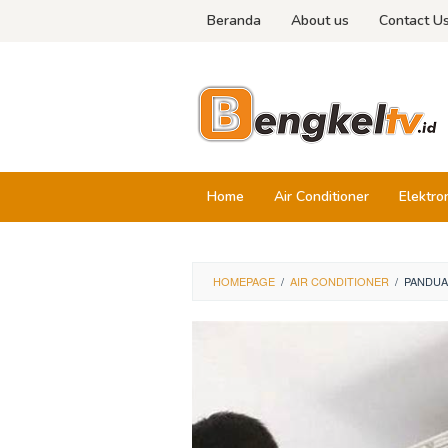
Skip
Beranda
About us
Contact U
to
content
Home
Air Conditioner
Elektro
HOMEPAGE
/
AIR CONDITIONER
/
PANDUA