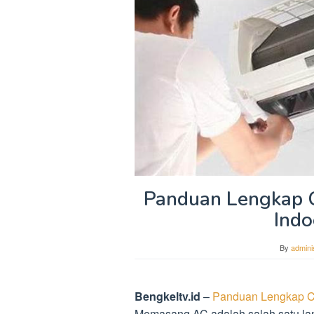
Panduan Lengkap 
Indo
By
admini
Bengkeltv.id
–
Panduan Lengkap Ca
Memasang AC adalah salah satu la