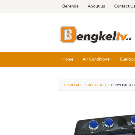
Skip
Beranda
About us
Contact U
to
content
Home
Air Conditioner
Elektro
HOMEPAGE
/
MESIN CUCI
/
PENYEBAB & C