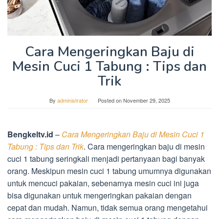
Cara Mengeringkan Baju di
Mesin Cuci 1 Tabung : Tips dan
Trik
By
administrator
Posted on
November 29, 2025
Bengkeltv.id
–
Cara Mengeringkan Baju di Mesin Cuci 1
Tabung : Tips dan Trik
. Cara mengeringkan baju di mesin
cuci 1 tabung seringkali menjadi pertanyaan bagi banyak
orang. Meskipun mesin cuci 1 tabung umumnya digunakan
untuk mencuci pakaian, sebenarnya mesin cuci ini juga
bisa digunakan untuk mengeringkan pakaian dengan
cepat dan mudah. Namun, tidak semua orang mengetahui