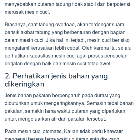
menyebabkan putaran tabung tidak stabil dan berpotensi
merusak mesin cuci.
Biasanya, saat tabung overload, akan terdengar suara
berisik akibat tabung yang berbenturan dengan bagian
dalam mesin cuci. Jika hal ini terjadi, mesin cuci berisiko
mengalami kerusakan lebih cepat. Oleh karena itu, selalu
perhatikan kapasitas mesin cuci agar proses pencucian
berjalan dengan baik dan mesin cuci tetap awet.
2. Perhatikan jenis bahan yang
dikeringkan
Jenis bahan pakaian berpengaruh pada durasi yang
dibutuhkan untuk mengeringkannya. Semakin tebal bahan
pakaian, semakin lama waktu putaran yang diperlukan
untuk mengeluarkan air dari pakaian tersebut.
Pada mesin cuci otomatis, Kalian tidak perlu khawatir
mengenai berapa lama waktu putaran spin dry yang