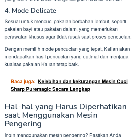
4. Mode Delicate
Sesuai untuk mencuci pakaian berbahan lembut, seperti
pakaian bayi atau pakaian dalam, yang memerlukan
perawatan khusus agar tidak rusak saat proses pencucian.
Dengan memilih mode pencucian yang tepat, Kalian akan
mendapatkan hasil pencucian yang optimal dan menjaga
kualitas pakaian Kalian tetap baik.
Baca juga:
Kelebihan dan kekurangan Mesin Cuci
Sharp Puremagic Secara Lengkap
Hal-hal yang Harus Diperhatikan
saat Menggunakan Mesin
Pengering
Ingin menggunakan mesin pengering? Pastikan Anda