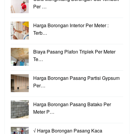
Per …
Harga Borongan Interior Per Meter :
Terb…
Biaya Pasang Plafon Triplek Per Meter
Te…
Harga Borongan Pasang Partisi Gypsum
Per…
Harga Borongan Pasang Batako Per
Meter P…
√ Harga Borongan Pasang Kaca