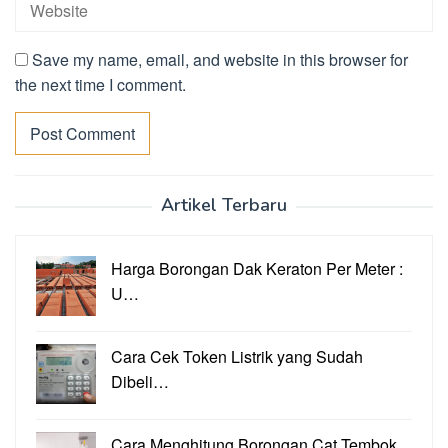
Save my name, email, and website in this browser for
the next time I comment.
Artikel Terbaru
Harga Borongan Dak Keraton Per Meter :
U…
Cara Cek Token Listrik yang Sudah
Dibeli…
Cara Menghitung Borongan Cat Tembok