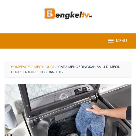
Skip
to
content
MENU
HOMEPAGE
/
MESIN CUCI
/
CARA MENGERINGKAN BAJU DI MESIN
CUCI 1 TABUNG : TIPS DAN TRIK