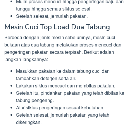
Mulai proses mencuci hingga pengeringan baju dan
tunggu hingga semua siklus selesai.
Setelah selesai, jemurlah pakaian.
Mesin Cuci Top Load Dua Tabung
Berbeda dengan jenis mesin sebelumnya, mesin cuci
bukaan atas dua tabung melakukan proses mencuci dan
pengeringan pakaian secara terpisah. Berikut adalah
langkah-langkahnya:
Masukkan pakaian ke dalam tabung cuci dan
tambahkan deterjen serta air.
Lakukan siklus mencuci dan membilas pakaian.
Setelah itu, pindahkan pakaian yang telah dibilas ke
tabung pengering.
Atur siklus pengeringan sesuai kebutuhan.
Setelah selesai, jemurlah pakaian yang telah
dikeringkan.