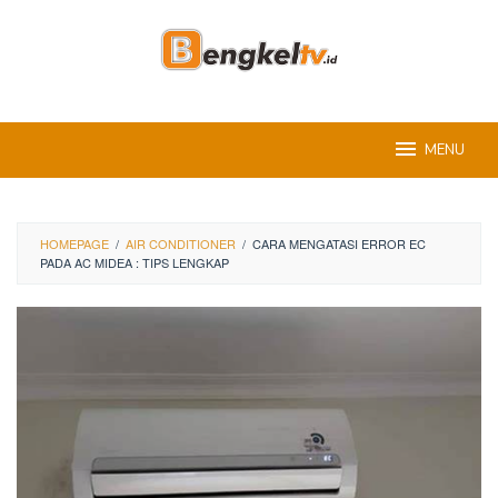
Skip
to
content
MENU
HOMEPAGE
/
AIR CONDITIONER
/
CARA MENGATASI ERROR EC
PADA AC MIDEA : TIPS LENGKAP