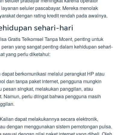
an seluler prabayar meningkat karena operator
layanan seluler pascabayar. Mereka menolak
yarakat dengan rating kredit rendah pada awalnya.
ehidupan sehari-hari
a Gratis Telkomsel Tanpa Mcent, penting untuk
ki peran yang sangat penting dalam kehidupan sehari-
at yang perlu diketahui:
n dapat berkomunikasi melalui perangkat HP atau
nol dan tanpa paket internet, pengguna mungkin
u pesan singkat, melakukan panggilan, atau
t. Namun, perlu diingat bahwa pengguna masih
gilan.
 Kalian dapat melakukannya secara elektronik,
atau dengan menggunakan sistem pemotongan pulsa.
sesuai dengan nilai paket internet yang dibeli. Oleh