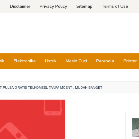
s
Disclaimer
Privacy Policy
Sitemap
Terms of Use
nik
Elektronika
Listrik
Mesin Cuci
Parabola
Printer
T PULSA GRATIS TELKOMSEL TANPA MCENT : MUDAH BANGET