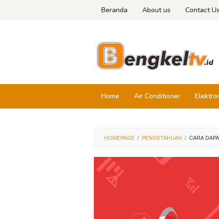
Skip
Beranda
About us
Contact U
to
content
Home
Air Conditioner
Elektro
HOMEPAGE
/
PENGETAHUAN
/
CARA DAPA