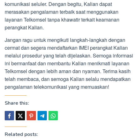
komunikasi seluler. Dengan begitu, Kalian dapat
merasakan pengalaman terbaik saat menggunakan
layanan Telkomsel tanpa khawatir terkait keamanan
perangkat Kalian.
Jangan ragu untuk mengikuti langkah-langkah dengan
cermat dan segera mendaftarkan IMEI perangkat Kalian
melalui prosedur yang telah dijelaskan. Semoga informasi
ini bermanfaat dan membantu Kalian menikmati layanan
Telkomsel dengan lebih aman dan nyaman. Terima kasih
telah membaca, dan semoga Kalian selalu mendapatkan
pengalaman telekomunikasi yang memuaskan!
Share this:
Related posts: