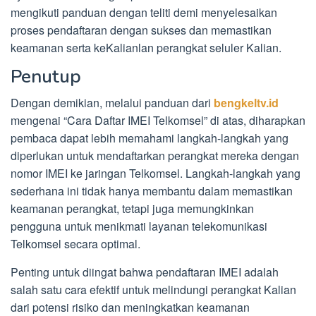
mengikuti panduan dengan teliti demi menyelesaikan
proses pendaftaran dengan sukses dan memastikan
keamanan serta keKalianlan perangkat seluler Kalian.
Penutup
Dengan demikian, melalui panduan dari
bengkeltv.id
mengenai “Cara Daftar IMEI Telkomsel” di atas, diharapkan
pembaca dapat lebih memahami langkah-langkah yang
diperlukan untuk mendaftarkan perangkat mereka dengan
nomor IMEI ke jaringan Telkomsel. Langkah-langkah yang
sederhana ini tidak hanya membantu dalam memastikan
keamanan perangkat, tetapi juga memungkinkan
pengguna untuk menikmati layanan telekomunikasi
Telkomsel secara optimal.
Penting untuk diingat bahwa pendaftaran IMEI adalah
salah satu cara efektif untuk melindungi perangkat Kalian
dari potensi risiko dan meningkatkan keamanan