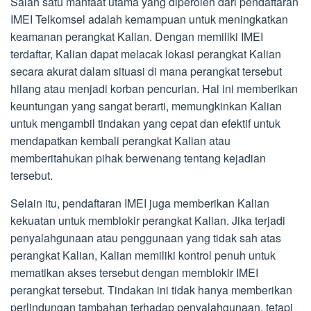
Salah satu manfaat utama yang diperoleh dari pendaftaran
IMEI Telkomsel adalah kemampuan untuk meningkatkan
keamanan perangkat Kalian. Dengan memiliki IMEI
terdaftar, Kalian dapat melacak lokasi perangkat Kalian
secara akurat dalam situasi di mana perangkat tersebut
hilang atau menjadi korban pencurian. Hal ini memberikan
keuntungan yang sangat berarti, memungkinkan Kalian
untuk mengambil tindakan yang cepat dan efektif untuk
mendapatkan kembali perangkat Kalian atau
memberitahukan pihak berwenang tentang kejadian
tersebut.
Selain itu, pendaftaran IMEI juga memberikan Kalian
kekuatan untuk memblokir perangkat Kalian. Jika terjadi
penyalahgunaan atau penggunaan yang tidak sah atas
perangkat Kalian, Kalian memiliki kontrol penuh untuk
mematikan akses tersebut dengan memblokir IMEI
perangkat tersebut. Tindakan ini tidak hanya memberikan
perlindungan tambahan terhadap penyalahgunaan, tetapi