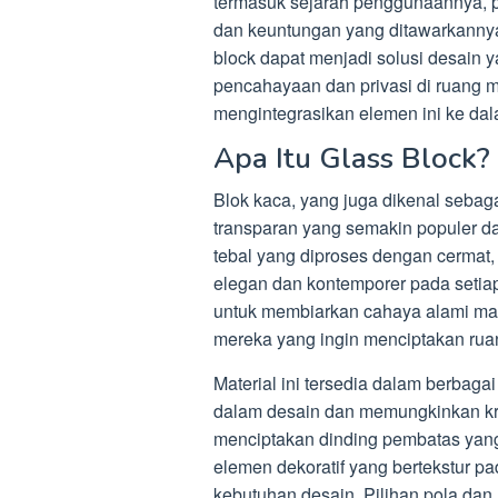
termasuk sejarah penggunaannya, pro
dan keuntungan yang ditawarkanny
block dapat menjadi solusi desain
pencahayaan dan privasi di ruang mo
mengintegrasikan elemen ini ke dal
Apa Itu Glass Block?
Blok kaca, yang juga dikenal seba
transparan yang semakin populer dal
tebal yang diproses dengan cermat
elegan dan kontemporer pada setia
untuk membiarkan cahaya alami masu
mereka yang ingin menciptakan ruan
Material ini tersedia dalam berbagai
dalam desain dan memungkinkan krea
menciptakan dinding pembatas yan
elemen dekoratif yang bertekstur p
kebutuhan desain. Pilihan pola da