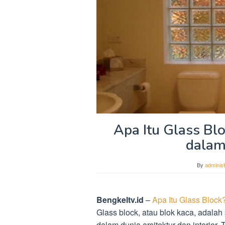
Apa Itu Glass Bl
dalam
By
administ
Bengkeltv.id
–
Apa Itu Glass Bloc
Glass block, atau blok kaca, adala
dalam dunia arsitektur dan interior.