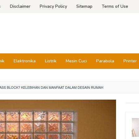
s
Disclaimer
Privacy Policy
Sitemap
Terms of Use
nik
Elektronika
Listrik
Mesin Cuci
Parabola
Printer
LASS BLOCK? KELEBIHAN DAN MANFAAT DALAM DESAIN RUMAH