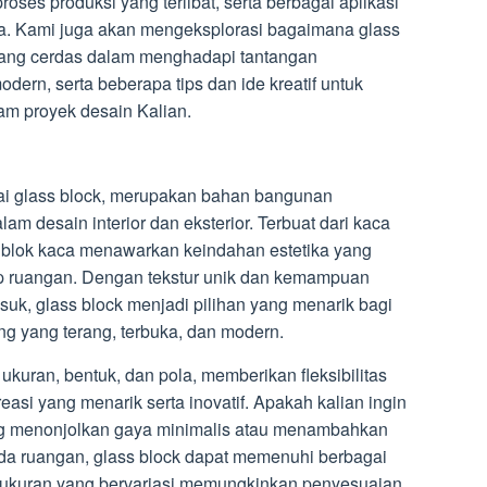
ses produksi yang terlibat, serta berbagai aplikasi
a. Kami juga akan mengeksplorasi bagaimana glass
 yang cerdas dalam menghadapi tantangan
dern, serta beberapa tips dan ide kreatif untuk
am proyek desain Kalian.
gai glass block, merupakan bahan bangunan
am desain interior dan eksterior. Terbuat dari kaca
, blok kaca menawarkan keindahan estetika yang
p ruangan. Dengan tekstur unik dan kemampuan
k, glass block menjadi pilihan yang menarik bagi
g yang terang, terbuka, dan modern.
 ukuran, bentuk, dan pola, memberikan fleksibilitas
si yang menarik serta inovatif. Apakah kalian ingin
g menonjolkan gaya minimalis atau menambahkan
ada ruangan, glass block dapat memenuhi berbagai
n ukuran yang bervariasi memungkinkan penyesuaian