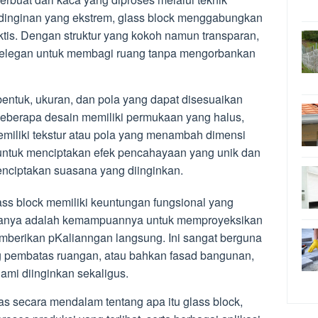
dinginan yang ekstrem, glass block menggabungkan
ktis. Dengan struktur yang kokoh namun transparan,
 elegan untuk membagi ruang tanpa mengorbankan
bentuk, ukuran, dan pola yang dapat disesuaikan
Beberapa desain memiliki permukaan yang halus,
miliki tekstur atau pola yang menambah dimensi
 untuk menciptakan efek pencahayaan yang unik dan
nciptakan suasana yang diinginkan.
ass block memiliki keuntungan fungsional yang
tamanya adalah kemampuannya untuk memproyeksikan
berikan pKalianngan langsung. Ini sangat berguna
ng pembatas ruangan, atau bahkan fasad bangunan,
ami diinginkan sekaligus.
as secara mendalam tentang apa itu glass block,