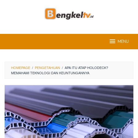
Skip
to
content
MENU
HOMEPAGE
/
PENGETAHUAN
/
APA ITU ATAP HOLODECK?
MEMAHAMI TEKNOLOGI DAN KEUNTUNGANNYA