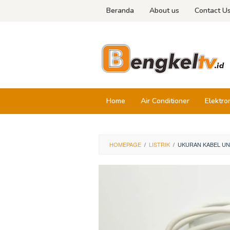
Skip
Beranda
About us
Contact U
to
content
Home
Air Conditioner
Elektro
HOMEPAGE
/
LISTRIK
/
UKURAN KABEL UN