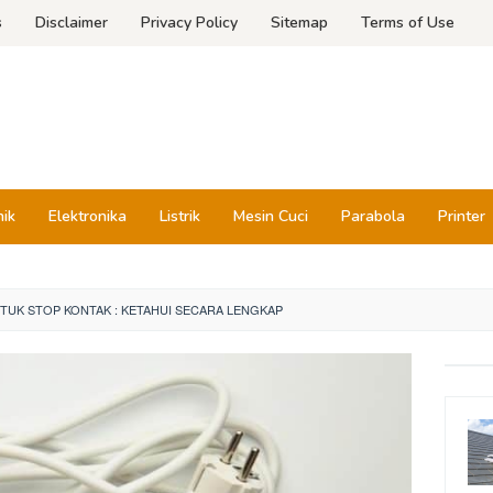
s
Disclaimer
Privacy Policy
Sitemap
Terms of Use
nik
Elektronika
Listrik
Mesin Cuci
Parabola
Printer
TUK STOP KONTAK : KETAHUI SECARA LENGKAP