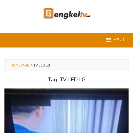
Skip
to
content
MENU
HOMEPAGE
/
TV LED LG
Tag:
TV LED LG