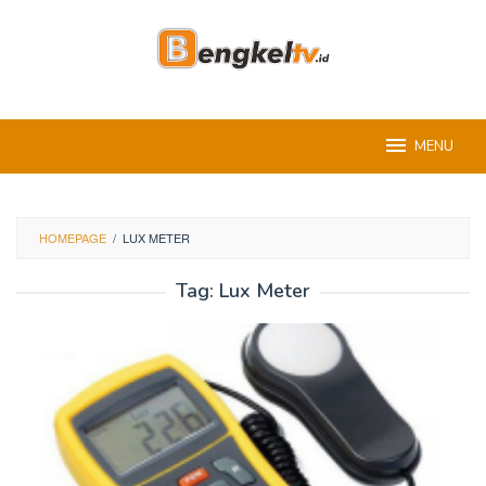
Skip
to
content
MENU
HOMEPAGE
/
LUX METER
Tag:
Lux Meter