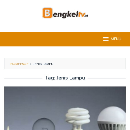
Skip
to
content
MENU
HOMEPAGE
/
JENIS LAMPU
Tag:
Jenis Lampu