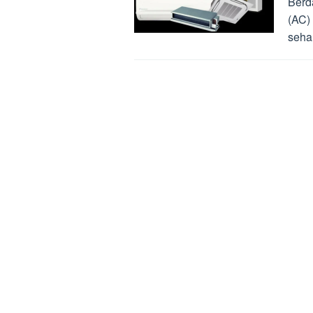
Berd
(AC)
sehar