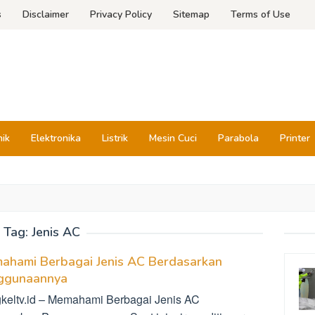
s
Disclaimer
Privacy Policy
Sitemap
Terms of Use
nik
Elektronika
Listrik
Mesin Cuci
Parabola
Printer
Tag:
Jenis AC
ahami Berbagai Jenis AC Berdasarkan
ggunaannya
keltv.id – Memahami Berbagai Jenis AC