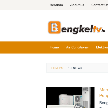
Skip
Beranda
About us
Contact U
to
content
Home
Air Conditioner
Elektro
HOMEPAGE
/
JENIS AC
Mem
Pen
Beng