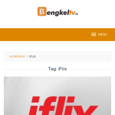
Skip
to
content
MENU
HOMEPAGE
/
IFLIX
Tag:
iFlix