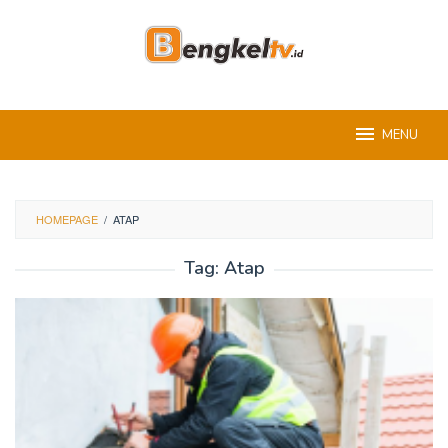
Skip
to
content
MENU
HOMEPAGE
/
ATAP
Tag:
Atap