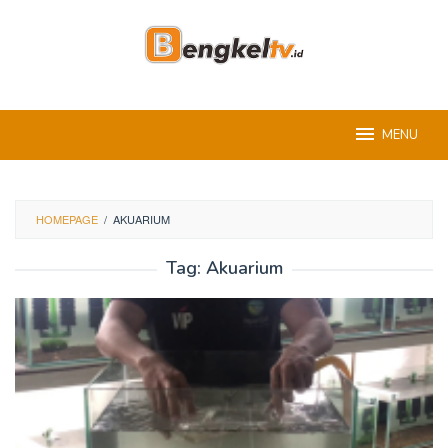
Skip
to
content
MENU
HOMEPAGE
/
AKUARIUM
Tag:
Akuarium