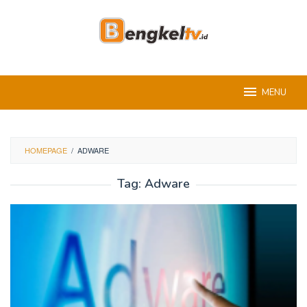
Skip
to
content
MENU
HOMEPAGE
/
ADWARE
Tag:
Adware