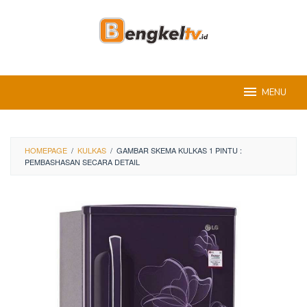
Skip
to
content
MENU
HOMEPAGE
/
KULKAS
/
GAMBAR SKEMA KULKAS 1 PINTU :
PEMBASHASAN SECARA DETAIL