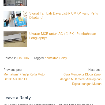
Syarat Tambah Daya Listrik UMKM yang Perlu
Diketahui
Ukuran MCB untuk AC 1/2 PK : Pembahasan
Lengkapnya
Posted in
LISTRIK
Tagged
Kontaktor
,
Relay
Post
Previous post
Next post
Memahami Prinsip Kerja Motor
Cara Mengukur Dioda Zener
navigation
Listrik AC Dan DC
dengan Multimeter Analog dan
Digital dengan Mudah
Leave a Reply
Your email address will not be published.
Required fields are marked
*